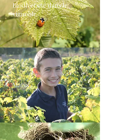
Biodiversité dans le
vignoble
Matys