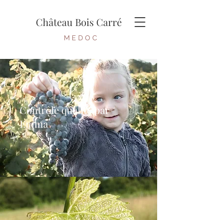
Château Bois Carré
M E D O C
Contrôle qualité par
Emma