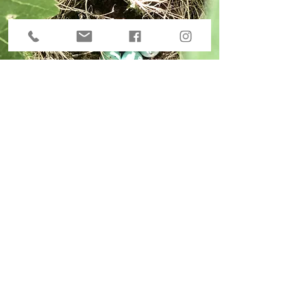
Petite vie dans le vignoble
Château Bois Carré
chateauboiscarre@outlook.fr
Tél :
0608684561
1 rue de Mazails - 33340 Saint Yzans de
Médoc